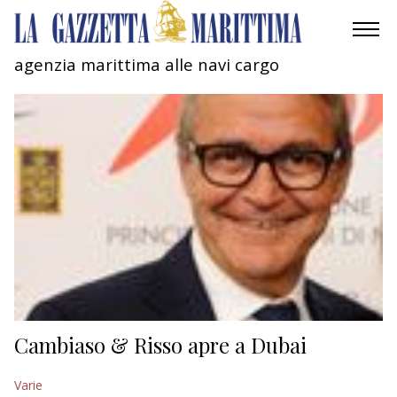
agenzia marittima alle navi cargo
AMBIENTE
MOBILITÀ
INDUSTRIA
RICERCA
ECONOMIA
TURISMO
CULTURA
Cambiaso & Risso apre a Dubai
NAUTICA
Varie