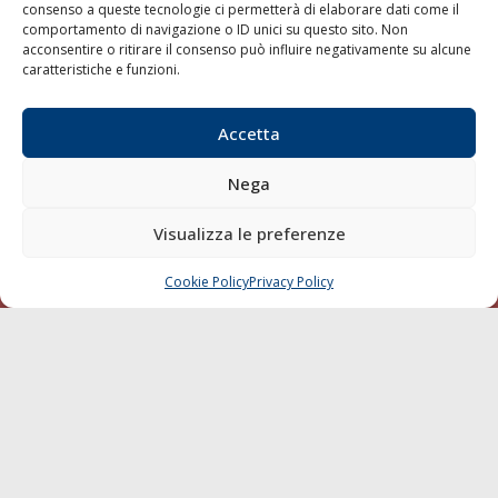
consenso a queste tecnologie ci permetterà di elaborare dati come il
LA GAZZETTA MARITTIMA
comportamento di navigazione o ID unici su questo sito. Non
acconsentire o ritirare il consenso può influire negativamente su alcune
Indirizzo:
Scali D'Azeglio, 20, 57123 Livorno
caratteristiche e funzioni.
Telefono:
0586 893358
Fax:
0586 892324
Accetta
Email:
redazione@gazzettamarittima.it
P.IVA:
00118570498
Nega
Società Editoriale Marittima a r.l. (Editore) - Autorizzazione
del Tribunale di Livorno n. 217 del 10 giugno 1968 - N°
Visualizza le preferenze
iscrizione al ROC (Registro Operatori delle Comunicazioni)
della Società Editoriale Marittima a r.l.: N° 1301 Iscrizione
della testata elettronica La Gazzetta Marittima al Tribunale
Cookie Policy
Privacy Policy
CHIAMA
SCRIVI
di Livorno del 15/09/2010.
LINK
Shipping
Porti/Interporti
Trasporti