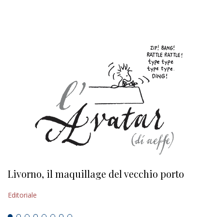
EDITORIALI
Livorno, il maquillage del vecchio porto
L
s
Editoriale
Ed