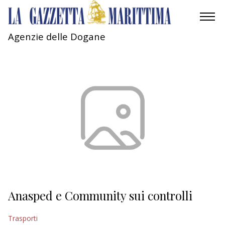
Agenzie delle Dogane
AMBIENTE
MOBILITÀ
INDUSTRIA
RICERCA
ECONOMIA
TURISMO
CULTURA
Anasped e Community sui controlli
NAUTICA
Trasporti