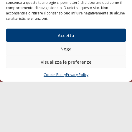
consenso a queste tecnologie ci permetterà di elaborare dati come il
LA GAZZETTA MARITTIMA
comportamento di navigazione o ID unici su questo sito. Non
acconsentire o ritirare il consenso può influire negativamente su alcune
Indirizzo:
Scali D'Azeglio, 20, 57123 Livorno
caratteristiche e funzioni.
Telefono:
0586 893358
Fax:
0586 892324
Accetta
Email:
redazione@gazzettamarittima.it
P.IVA:
00118570498
Nega
Società Editoriale Marittima a r.l. (Editore) - Autorizzazione
del Tribunale di Livorno n. 217 del 10 giugno 1968 - N°
Visualizza le preferenze
iscrizione al ROC (Registro Operatori delle Comunicazioni)
della Società Editoriale Marittima a r.l.: N° 1301 Iscrizione
della testata elettronica La Gazzetta Marittima al Tribunale
Cookie Policy
Privacy Policy
CHIAMA
SCRIVI
di Livorno del 15/09/2010.
LINK
Shipping
Porti/Interporti
Trasporti