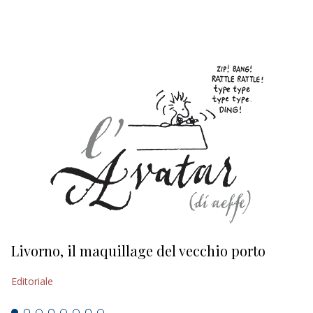
EDITORIALI
Livorno, il maquillage del vecchio porto
L
s
Editoriale
Ed