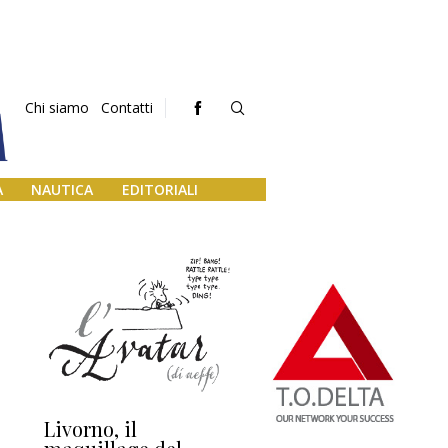
Chi siamo
Contatti
A
NAUTICA
EDITORIALI
Livorno, il
L’uscita di scena di
Da