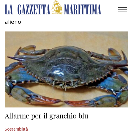
alieno
AMBIENTE
MOBILITÀ
INDUSTRIA
RICERCA
ECONOMIA
TURISMO
CULTURA
Allarme per il granchio blu
NAUTICA
Sostenibilità