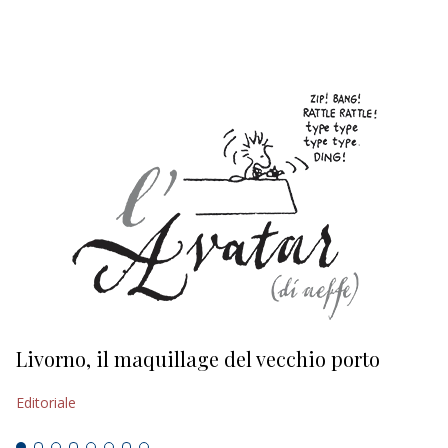
EDITORIALI
Livorno, il maquillage del vecchio porto
L
s
Editoriale
Ed