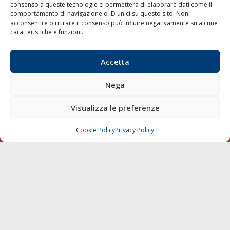
consenso a queste tecnologie ci permetterà di elaborare dati come il
LA GAZZETTA MARITTIMA
comportamento di navigazione o ID unici su questo sito. Non
acconsentire o ritirare il consenso può influire negativamente su alcune
Indirizzo:
Scali D'Azeglio, 20, 57123 Livorno
caratteristiche e funzioni.
Telefono:
0586 893358
Fax:
0586 892324
Accetta
Email:
redazione@gazzettamarittima.it
P.IVA:
00118570498
Nega
Società Editoriale Marittima a r.l. (Editore) - Autorizzazione
del Tribunale di Livorno n. 217 del 10 giugno 1968 - N°
Visualizza le preferenze
iscrizione al ROC (Registro Operatori delle Comunicazioni)
della Società Editoriale Marittima a r.l.: N° 1301 Iscrizione
della testata elettronica La Gazzetta Marittima al Tribunale
Cookie Policy
Privacy Policy
CHIAMA
SCRIVI
di Livorno del 15/09/2010.
LINK
Shipping
Porti/Interporti
Trasporti