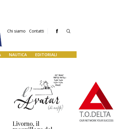
Chi siamo
Contatti
A
NAUTICA
EDITORIALI
Livorno, il
L’uscita di scena di
Da