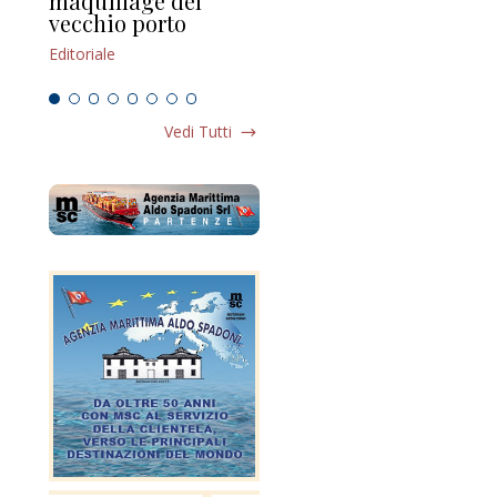
maquillage del
Marilli e il mosaico
gu
vecchio porto
scompaginato
Edi
Editoriale
Editoriale
Vedi Tutti