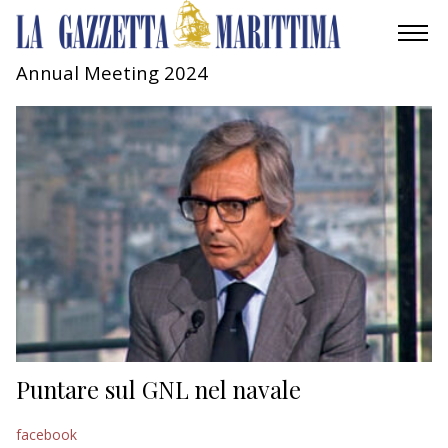
Annual Meeting 2024
AMBIENTE
MOBILITÀ
INDUSTRIA
RICERCA
ECONOMIA
TURISMO
CULTURA
Puntare sul GNL nel navale
NAUTICA
facebook