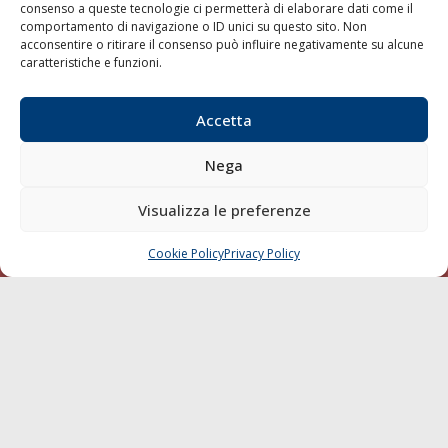
consenso a queste tecnologie ci permetterà di elaborare dati come il
LA GAZZETTA MARITTIMA
comportamento di navigazione o ID unici su questo sito. Non
acconsentire o ritirare il consenso può influire negativamente su alcune
Indirizzo:
Scali D'Azeglio, 20, 57123 Livorno
caratteristiche e funzioni.
Telefono:
0586 893358
Fax:
0586 892324
Accetta
Email:
redazione@gazzettamarittima.it
P.IVA:
00118570498
Nega
Società Editoriale Marittima a r.l. (Editore) - Autorizzazione
del Tribunale di Livorno n. 217 del 10 giugno 1968 - N°
Visualizza le preferenze
iscrizione al ROC (Registro Operatori delle Comunicazioni)
della Società Editoriale Marittima a r.l.: N° 1301 Iscrizione
della testata elettronica La Gazzetta Marittima al Tribunale
Cookie Policy
Privacy Policy
CHIAMA
SCRIVI
di Livorno del 15/09/2010.
LINK
Shipping
Porti/Interporti
Trasporti