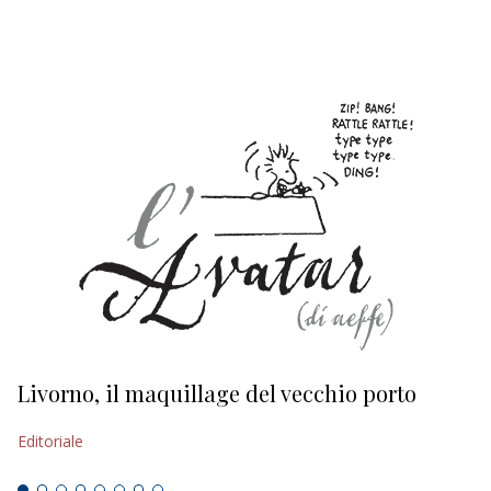
EDITORIALI
Livorno, il maquillage del vecchio porto
L
s
Editoriale
Ed