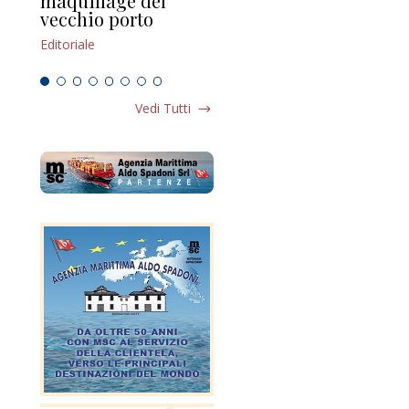
maquillage del
Marilli e il mosaico
gu
vecchio porto
scompaginato
Edi
Editoriale
Editoriale
Vedi Tutti