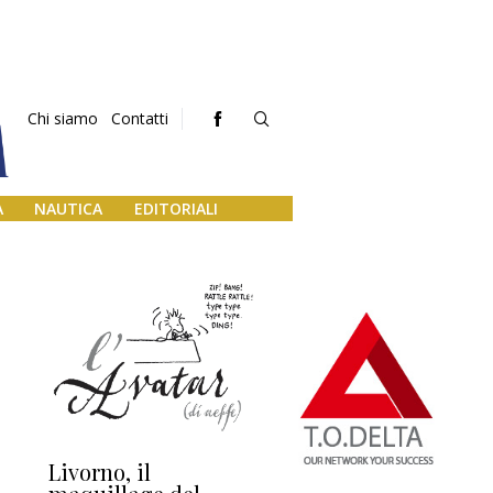
Chi siamo
Contatti
A
NAUTICA
EDITORIALI
Livorno, il
L’uscita di scena di
Da