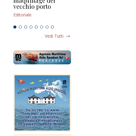
maquillage del
Marilli e il mosaico
gu
vecchio porto
scompaginato
Edi
Editoriale
Editoriale
Vedi Tutti