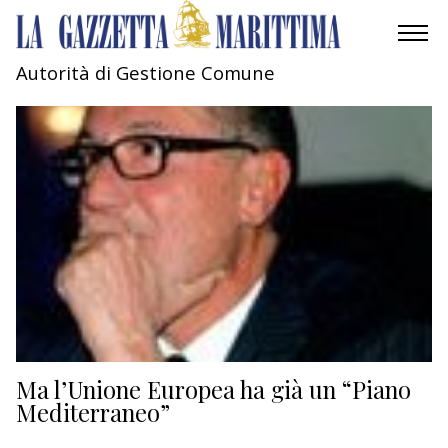
Autorità di Gestione Comune
AMBIENTE
MOBILITÀ
INDUSTRIA
RICERCA
ECONOMIA
TURISMO
CULTURA
Ma l’Unione Europea ha già un “Piano
Mediterraneo”
NAUTICA