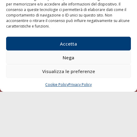
per memorizzare e/o accedere alle informazioni del dispositivo. Il
consenso a queste tecnologie ci permetterà di elaborare dati come il
LA GAZZETTA MARITTIMA
comportamento di navigazione o ID unici su questo sito. Non
acconsentire o ritirare il consenso può influire negativamente su alcune
Indirizzo:
Scali D'Azeglio, 20, 57123 Livorno
caratteristiche e funzioni.
Telefono:
0586 893358
Fax:
0586 892324
Accetta
Email:
redazione@gazzettamarittima.it
P.IVA:
00118570498
Nega
Società Editoriale Marittima a r.l. (Editore) - Autorizzazione
del Tribunale di Livorno n. 217 del 10 giugno 1968 - N°
iscrizione al ROC (Registro Operatori delle Comunicazioni)
Visualizza le preferenze
della Società Editoriale Marittima a r.l.: N° 1301 Iscrizione
della testata elettronica La Gazzetta Marittima al Tribunale
Cookie Policy
Privacy Policy
CHIAMA
SCRIVI
di Livorno del 15/09/2010.
LINK
Shipping
Porti/Interporti
Trasporti