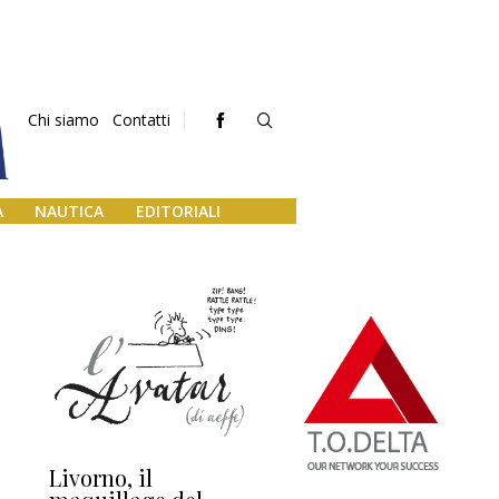
Chi siamo
Contatti
A
NAUTICA
EDITORIALI
Livorno, il
L’uscita di scena di
Da