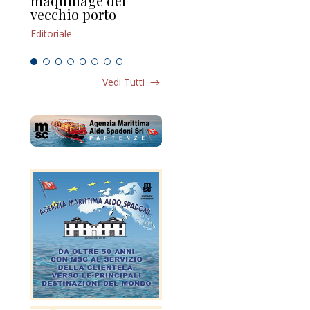
maquillage del
Marilli e il mosaico
gu
vecchio porto
scompaginato
Edi
Editoriale
Editoriale
Vedi Tutti