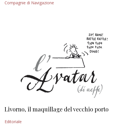
Compagnie di Navigazione
EDITORIALI
Livorno, il maquillage del vecchio porto
L
s
Editoriale
Ed