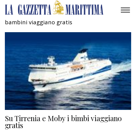
bambini viaggiano gratis
AMBIENTE
MOBILITÀ
INDUSTRIA
RICERCA
ECONOMIA
TURISMO
CULTURA
Su Tirrenia e Moby i bimbi viaggiano
gratis
NAUTICA