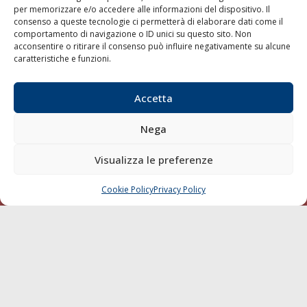
per memorizzare e/o accedere alle informazioni del dispositivo. Il
consenso a queste tecnologie ci permetterà di elaborare dati come il
LA GAZZETTA MARITTIMA
comportamento di navigazione o ID unici su questo sito. Non
acconsentire o ritirare il consenso può influire negativamente su alcune
Indirizzo:
Scali D'Azeglio, 20, 57123 Livorno
caratteristiche e funzioni.
Telefono:
0586 893358
Fax:
0586 892324
Accetta
Email:
redazione@gazzettamarittima.it
P.IVA:
00118570498
Nega
Società Editoriale Marittima a r.l. (Editore) - Autorizzazione
del Tribunale di Livorno n. 217 del 10 giugno 1968 - N°
iscrizione al ROC (Registro Operatori delle Comunicazioni)
Visualizza le preferenze
della Società Editoriale Marittima a r.l.: N° 1301 Iscrizione
della testata elettronica La Gazzetta Marittima al Tribunale
Cookie Policy
Privacy Policy
CHIAMA
SCRIVI
di Livorno del 15/09/2010.
LINK
Shipping
Porti/Interporti
Trasporti