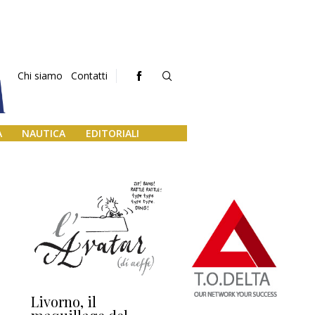
Chi siamo
Contatti
A
NAUTICA
EDITORIALI
Livorno, il
L’uscita di scena di
Da