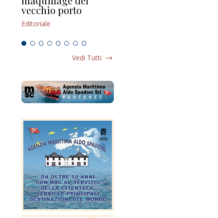
maquillage del
Marilli e il mosaico
gu
vecchio porto
scompaginato
Edi
Editoriale
Editoriale
Vedi Tutti