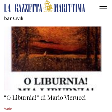
bar Civili
AMBIENTE
MOBILITÀ
INDUSTRIA
RICERCA
ECONOMIA
TURISMO
CULTURA
“O Liburnia!” di Mario Vierucci
NAUTICA
Varie