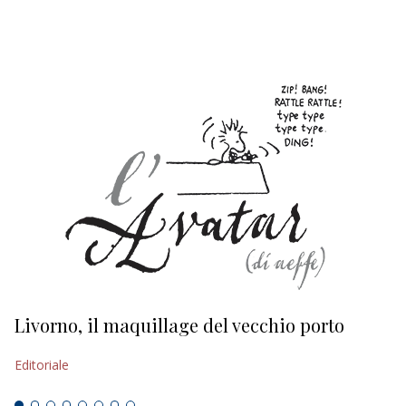
EDITORIALI
Livorno, il maquillage del vecchio porto
L
s
Editoriale
Ed