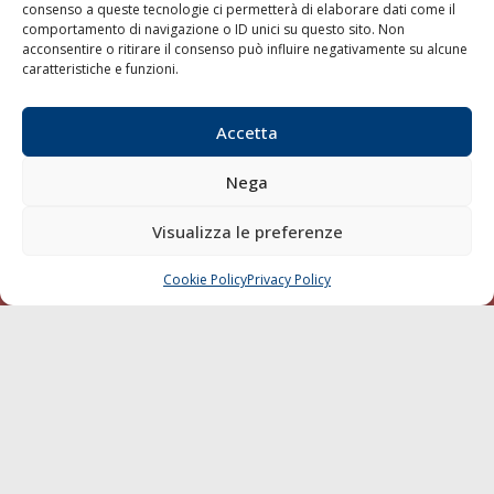
consenso a queste tecnologie ci permetterà di elaborare dati come il
LA GAZZETTA MARITTIMA
comportamento di navigazione o ID unici su questo sito. Non
acconsentire o ritirare il consenso può influire negativamente su alcune
Indirizzo:
Scali D'Azeglio, 20, 57123 Livorno
caratteristiche e funzioni.
Telefono:
0586 893358
Fax:
0586 892324
Accetta
Email:
redazione@gazzettamarittima.it
P.IVA:
00118570498
Nega
Società Editoriale Marittima a r.l. (Editore) - Autorizzazione
del Tribunale di Livorno n. 217 del 10 giugno 1968 - N°
Visualizza le preferenze
iscrizione al ROC (Registro Operatori delle Comunicazioni)
della Società Editoriale Marittima a r.l.: N° 1301 Iscrizione
della testata elettronica La Gazzetta Marittima al Tribunale
Cookie Policy
Privacy Policy
CHIAMA
SCRIVI
di Livorno del 15/09/2010.
LINK
Shipping
Porti/Interporti
Trasporti