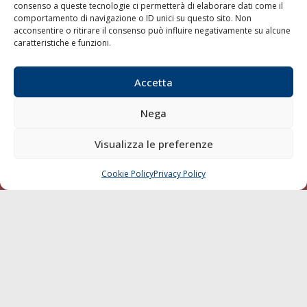
consenso a queste tecnologie ci permetterà di elaborare dati come il
LA GAZZETTA MARITTIMA
comportamento di navigazione o ID unici su questo sito. Non
acconsentire o ritirare il consenso può influire negativamente su alcune
Indirizzo:
Scali D'Azeglio, 20, 57123 Livorno
caratteristiche e funzioni.
Telefono:
0586 893358
Fax:
0586 892324
Accetta
Email:
redazione@gazzettamarittima.it
P.IVA:
00118570498
Nega
Società Editoriale Marittima a r.l. (Editore) - Autorizzazione
del Tribunale di Livorno n. 217 del 10 giugno 1968 - N°
Visualizza le preferenze
iscrizione al ROC (Registro Operatori delle Comunicazioni)
della Società Editoriale Marittima a r.l.: N° 1301 Iscrizione
della testata elettronica La Gazzetta Marittima al Tribunale
Cookie Policy
Privacy Policy
CHIAMA
SCRIVI
di Livorno del 15/09/2010.
LINK
Shipping
Porti/Interporti
Trasporti