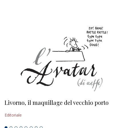
EDITORIALI
Livorno, il maquillage del vecchio porto
L
s
Editoriale
Ed