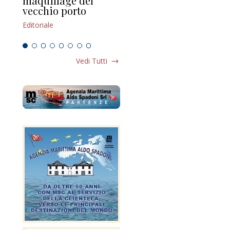
maquillage del
Marilli e il mosaico
gu
vecchio porto
scompaginato
Edi
Editoriale
Editoriale
Vedi Tutti