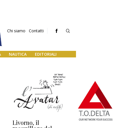
Chi siamo
Contatti
A
NAUTICA
EDITORIALI
Livorno, il
L’uscita di scena di
Da