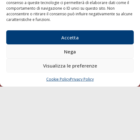
consenso a queste tecnologie ci permetterà di elaborare dati come il
LA GAZZETTA MARITTIMA
comportamento di navigazione o ID unici su questo sito. Non
acconsentire o ritirare il consenso può influire negativamente su alcune
Indirizzo:
Scali D'Azeglio, 20, 57123 Livorno
caratteristiche e funzioni.
Telefono:
0586 893358
Fax:
0586 892324
Accetta
Email:
redazione@gazzettamarittima.it
P.IVA:
00118570498
Nega
Società Editoriale Marittima a r.l. (Editore) - Autorizzazione
del Tribunale di Livorno n. 217 del 10 giugno 1968 - N°
Visualizza le preferenze
iscrizione al ROC (Registro Operatori delle Comunicazioni)
della Società Editoriale Marittima a r.l.: N° 1301 Iscrizione
della testata elettronica La Gazzetta Marittima al Tribunale
Cookie Policy
Privacy Policy
CHIAMA
SCRIVI
di Livorno del 15/09/2010.
LINK
Shipping
Porti/Interporti
Trasporti