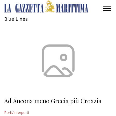
Blue Lines
AMBIENTE
MOBILITÀ
INDUSTRIA
RICERCA
ECONOMIA
TURISMO
CULTURA
Ad Ancona meno Grecia più Croazia
NAUTICA
Porti/Interporti