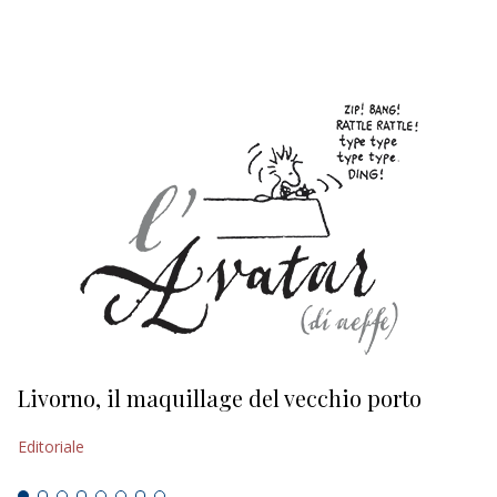
EDITORIALI
Livorno, il maquillage del vecchio porto
L
s
Editoriale
Ed