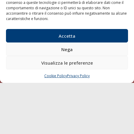
consenso a queste tecnologie ci permetterà di elaborare dati come il
LA GAZZETTA MARITTIMA
comportamento di navigazione o ID unici su questo sito. Non
acconsentire o ritirare il consenso può influire negativamente su alcune
Indirizzo:
Scali D'Azeglio, 20, 57123 Livorno
caratteristiche e funzioni.
Telefono:
0586 893358
Fax:
0586 892324
Accetta
Email:
redazione@gazzettamarittima.it
P.IVA:
00118570498
Nega
Società Editoriale Marittima a r.l. (Editore) - Autorizzazione
del Tribunale di Livorno n. 217 del 10 giugno 1968 - N°
Visualizza le preferenze
iscrizione al ROC (Registro Operatori delle Comunicazioni)
della Società Editoriale Marittima a r.l.: N° 1301 Iscrizione
della testata elettronica La Gazzetta Marittima al Tribunale
Cookie Policy
Privacy Policy
CHIAMA
SCRIVI
di Livorno del 15/09/2010.
LINK
Shipping
Porti/Interporti
Trasporti