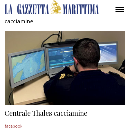
cacciamine
AMBIENTE
MOBILITÀ
INDUSTRIA
RICERCA
ECONOMIA
TURISMO
CULTURA
Centrale Thales cacciamine
NAUTICA
facebook