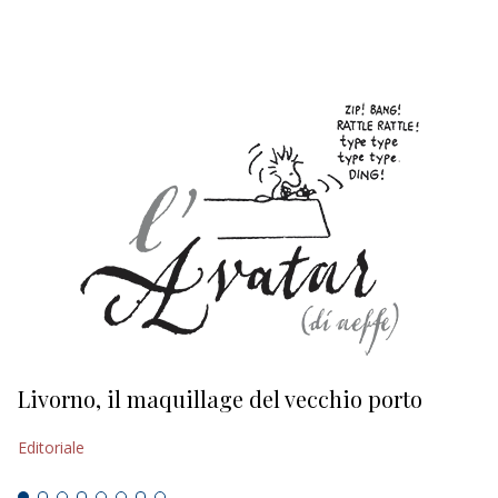
EDITORIALI
Livorno, il maquillage del vecchio porto
L
s
Editoriale
Ed