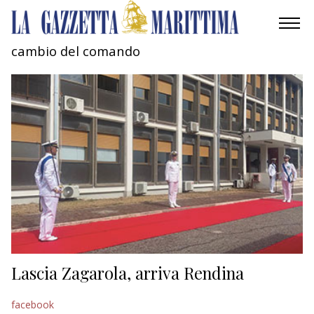
cambio del comando
AMBIENTE
MOBILITÀ
INDUSTRIA
RICERCA
ECONOMIA
TURISMO
CULTURA
Lascia Zagarola, arriva Rendina
NAUTICA
facebook