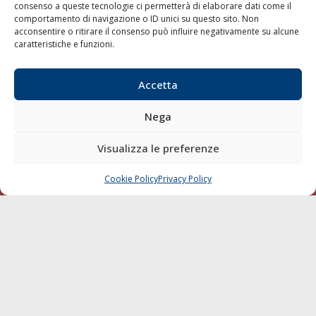
consenso a queste tecnologie ci permetterà di elaborare dati come il
LA GAZZETTA MARITTIMA
comportamento di navigazione o ID unici su questo sito. Non
acconsentire o ritirare il consenso può influire negativamente su alcune
Indirizzo:
Scali D'Azeglio, 20, 57123 Livorno
caratteristiche e funzioni.
Telefono:
0586 893358
Fax:
0586 892324
Accetta
Email:
redazione@gazzettamarittima.it
P.IVA:
00118570498
Nega
Società Editoriale Marittima a r.l. (Editore) - Autorizzazione
del Tribunale di Livorno n. 217 del 10 giugno 1968 - N°
Visualizza le preferenze
iscrizione al ROC (Registro Operatori delle Comunicazioni)
della Società Editoriale Marittima a r.l.: N° 1301 Iscrizione
della testata elettronica La Gazzetta Marittima al Tribunale
Cookie Policy
Privacy Policy
CHIAMA
SCRIVI
di Livorno del 15/09/2010.
LINK
Shipping
Porti/Interporti
Trasporti