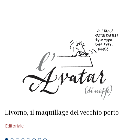
EDITORIALI
Livorno, il maquillage del vecchio porto
L
s
Editoriale
Ed