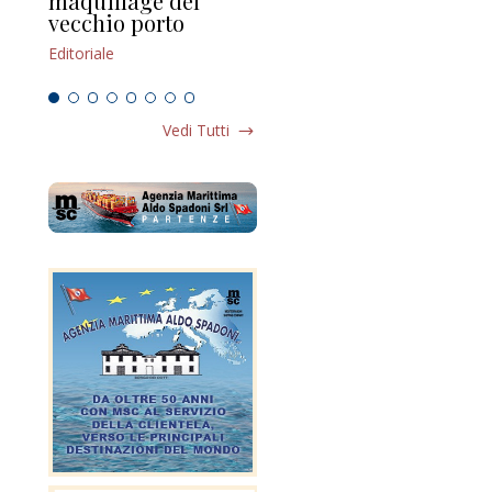
maquillage del
Marilli e il mosaico
gu
vecchio porto
scompaginato
Edi
Editoriale
Editoriale
Vedi Tutti