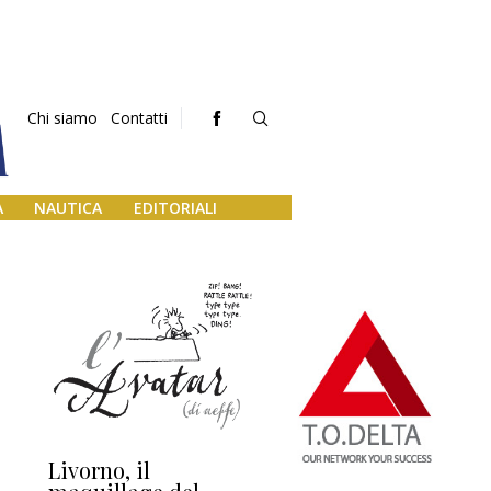
Chi siamo
Contatti
A
NAUTICA
EDITORIALI
Livorno, il
L’uscita di scena di
Da