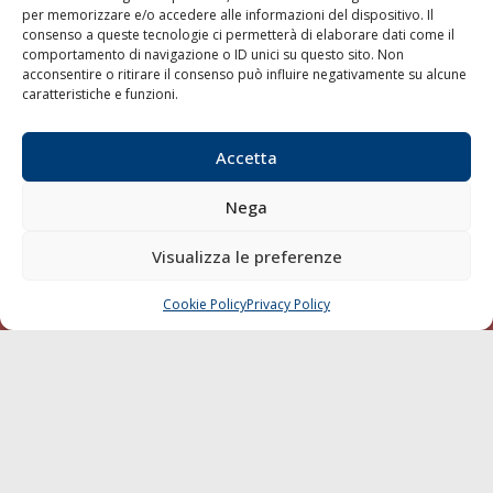
per memorizzare e/o accedere alle informazioni del dispositivo. Il
consenso a queste tecnologie ci permetterà di elaborare dati come il
LA GAZZETTA MARITTIMA
comportamento di navigazione o ID unici su questo sito. Non
acconsentire o ritirare il consenso può influire negativamente su alcune
Indirizzo:
Scali D'Azeglio, 20, 57123 Livorno
caratteristiche e funzioni.
Telefono:
0586 893358
Fax:
0586 892324
Accetta
Email:
redazione@gazzettamarittima.it
P.IVA:
00118570498
Nega
Società Editoriale Marittima a r.l. (Editore) - Autorizzazione
del Tribunale di Livorno n. 217 del 10 giugno 1968 - N°
iscrizione al ROC (Registro Operatori delle Comunicazioni)
Visualizza le preferenze
della Società Editoriale Marittima a r.l.: N° 1301 Iscrizione
della testata elettronica La Gazzetta Marittima al Tribunale
Cookie Policy
Privacy Policy
CHIAMA
SCRIVI
di Livorno del 15/09/2010.
LINK
Shipping
Porti/Interporti
Trasporti