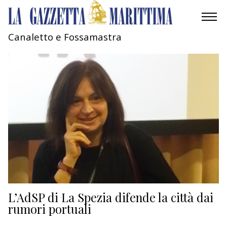
Canaletto e Fossamastra
AMBIENTE
MOBILITÀ
INDUSTRIA
RICERCA
ECONOMIA
TURISMO
CULTURA
L’AdSP di La Spezia difende la città dai
rumori portuali
NAUTICA