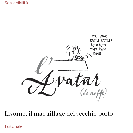
Sostenibilità
EDITORIALI
Livorno, il maquillage del vecchio porto
L
s
Editoriale
Ed