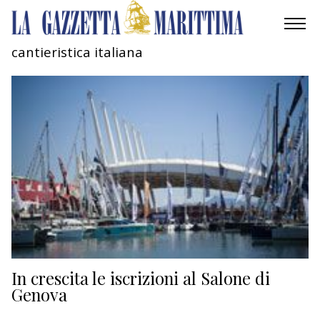
cantieristica italiana
AMBIENTE
MOBILITÀ
INDUSTRIA
RICERCA
ECONOMIA
TURISMO
CULTURA
In crescita le iscrizioni al Salone di
Genova
NAUTICA