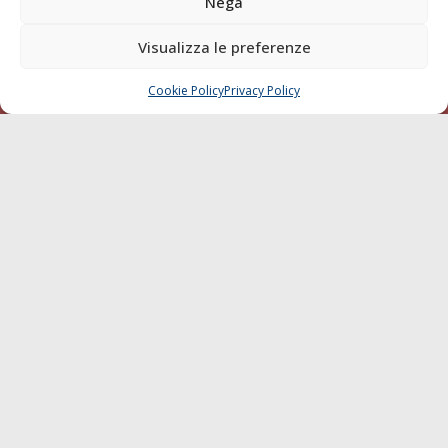
Nega
della testata elettronica La Gazzetta Marittima al Tribunale
di Livorno del 15/09/2010.
Visualizza le preferenze
LINK
Cookie Policy
Privacy Policy
CHIAMA
SCRIVI
Shipping
Porti/Interporti
Trasporti
Varie
Sostenibilità
Compagnie di Navigazione
Blue economy
Diporto
Chi siamo
Contatti
SEGUI