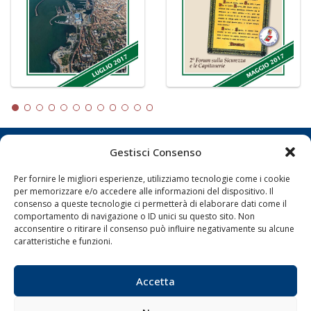
Gestisci Consenso
LA GAZZETTA MARITTIMA
Per fornire le migliori esperienze, utilizziamo tecnologie come i cookie
Indirizzo:
Scali D'Azeglio, 20, 57123 Livorno
per memorizzare e/o accedere alle informazioni del dispositivo. Il
Telefono:
0586 893358
consenso a queste tecnologie ci permetterà di elaborare dati come il
comportamento di navigazione o ID unici su questo sito. Non
Fax:
0586 892324
acconsentire o ritirare il consenso può influire negativamente su alcune
Email:
redazione@gazzettamarittima.it
caratteristiche e funzioni.
P.IVA:
00118570498
Società Editoriale Marittima a r.l. (Editore) - Autorizzazione
del Tribunale di Livorno n. 217 del 10 giugno 1968 - N°
Accetta
iscrizione al ROC (Registro Operatori delle Comunicazioni)
della Società Editoriale Marittima a r.l.: N° 1301 Iscrizione