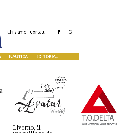
Chi siamo
Contatti
A
NAUTICA
EDITORIALI
na
Livorno, il
L’uscita di scena di
Da