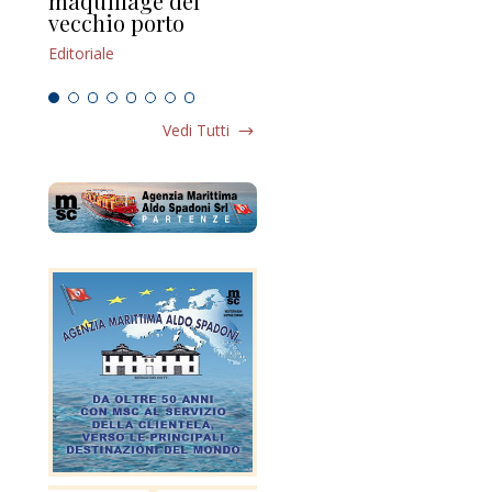
maquillage del
Marilli e il mosaico
gu
vecchio porto
scompaginato
Edi
Editoriale
Editoriale
Vedi Tutti