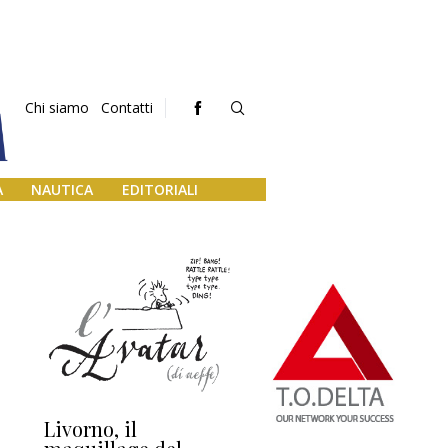
Chi siamo
Contatti
A
NAUTICA
EDITORIALI
Livorno, il
L’uscita di scena di
Da