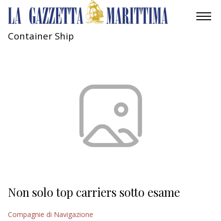
Container Ship
AMBIENTE
MOBILITÀ
INDUSTRIA
RICERCA
ECONOMIA
TURISMO
CULTURA
Non solo top carriers sotto esame
NAUTICA
Compagnie di Navigazione