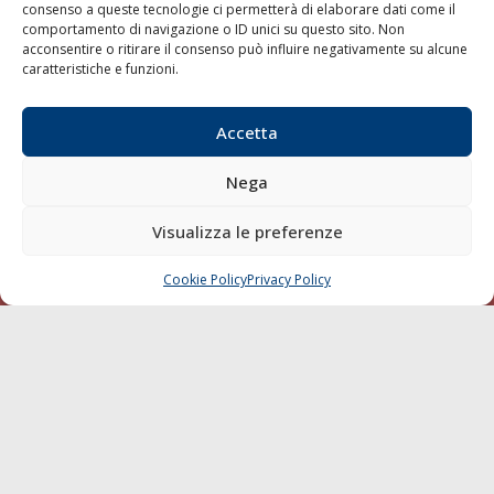
consenso a queste tecnologie ci permetterà di elaborare dati come il
LA GAZZETTA MARITTIMA
comportamento di navigazione o ID unici su questo sito. Non
acconsentire o ritirare il consenso può influire negativamente su alcune
Indirizzo:
Scali D'Azeglio, 20, 57123 Livorno
caratteristiche e funzioni.
Telefono:
0586 893358
Fax:
0586 892324
Accetta
Email:
redazione@gazzettamarittima.it
P.IVA:
00118570498
Nega
Società Editoriale Marittima a r.l. (Editore) - Autorizzazione
del Tribunale di Livorno n. 217 del 10 giugno 1968 - N°
Visualizza le preferenze
iscrizione al ROC (Registro Operatori delle Comunicazioni)
della Società Editoriale Marittima a r.l.: N° 1301 Iscrizione
della testata elettronica La Gazzetta Marittima al Tribunale
Cookie Policy
Privacy Policy
CHIAMA
SCRIVI
di Livorno del 15/09/2010.
LINK
Shipping
Porti/Interporti
Trasporti