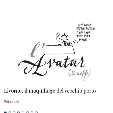
EDITORIALI
Livorno, il maquillage del vecchio porto
L
s
Editoriale
Ed