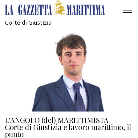
Corte di Giustizia
AMBIENTE
MOBILITÀ
INDUSTRIA
RICERCA
ECONOMIA
TURISMO
CULTURA
L’ANGOLO (del) MARITTIMISTA –
Corte di Giustizia e lavoro marittimo, il
punto
NAUTICA