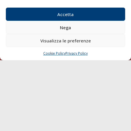
Società Editoriale Marittima a r.l. (Editore) - Autorizzazione
del Tribunale di Livorno n. 217 del 10 giugno 1968 - N°
Accetta
iscrizione al ROC (Registro Operatori delle Comunicazioni)
della Società Editoriale Marittima a r.l.: N° 1301 Iscrizione
Nega
della testata elettronica La Gazzetta Marittima al Tribunale
di Livorno del 15/09/2010.
Visualizza le preferenze
LINK
Cookie Policy
Privacy Policy
CHIAMA
SCRIVI
Shipping
Porti/Interporti
Trasporti
Varie
Sostenibilità
Compagnie di Navigazione
Blue economy
Diporto
Chi siamo