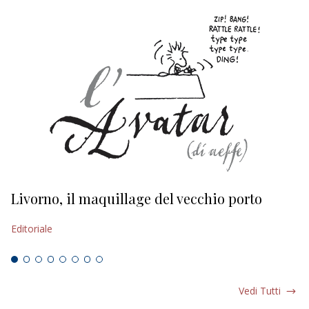
Livorno, il maquillage del vecchio porto
L
s
Editoriale
Ed
Vedi Tutti