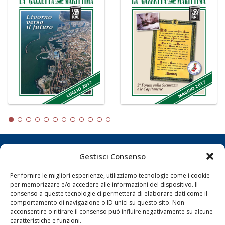
LA GAZZETTA MARITTIMA
Gestisci Consenso
Per fornire le migliori esperienze, utilizziamo tecnologie come i cookie
Indirizzo:
Scali D'Azeglio, 20, 57123 Livorno
per memorizzare e/o accedere alle informazioni del dispositivo. Il
Telefono:
0586 893358
consenso a queste tecnologie ci permetterà di elaborare dati come il
Fax:
0586 892324
comportamento di navigazione o ID unici su questo sito. Non
Email:
redazione@gazzettamarittima.it
acconsentire o ritirare il consenso può influire negativamente su alcune
caratteristiche e funzioni.
P.IVA:
00118570498