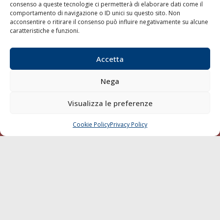
consenso a queste tecnologie ci permetterà di elaborare dati come il
LA GAZZETTA MARITTIMA
comportamento di navigazione o ID unici su questo sito. Non
acconsentire o ritirare il consenso può influire negativamente su alcune
Indirizzo:
Scali D'Azeglio, 20, 57123 Livorno
caratteristiche e funzioni.
Telefono:
0586 893358
Fax:
0586 892324
Accetta
Email:
redazione@gazzettamarittima.it
P.IVA:
00118570498
Nega
Società Editoriale Marittima a r.l. (Editore) - Autorizzazione
del Tribunale di Livorno n. 217 del 10 giugno 1968 - N°
Visualizza le preferenze
iscrizione al ROC (Registro Operatori delle Comunicazioni)
della Società Editoriale Marittima a r.l.: N° 1301 Iscrizione
della testata elettronica La Gazzetta Marittima al Tribunale
Cookie Policy
Privacy Policy
CHIAMA
SCRIVI
di Livorno del 15/09/2010.
LINK
Shipping
Porti/Interporti
Trasporti