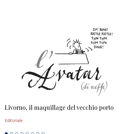
EDITORIALI
Livorno, il maquillage del vecchio porto
L
s
Editoriale
Ed