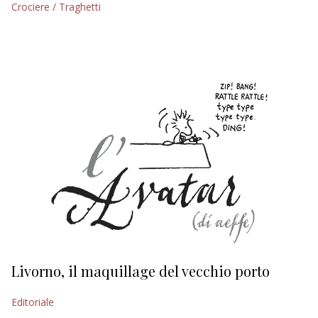
Crociere / Traghetti
EDITORIALI
Livorno, il maquillage del vecchio porto
L
s
Editoriale
Ed