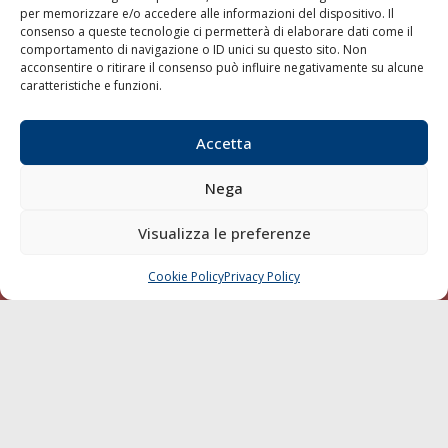
per memorizzare e/o accedere alle informazioni del dispositivo. Il
consenso a queste tecnologie ci permetterà di elaborare dati come il
LA GAZZETTA MARITTIMA
comportamento di navigazione o ID unici su questo sito. Non
acconsentire o ritirare il consenso può influire negativamente su alcune
Indirizzo:
Scali D'Azeglio, 20, 57123 Livorno
caratteristiche e funzioni.
Telefono:
0586 893358
Fax:
0586 892324
Accetta
Email:
redazione@gazzettamarittima.it
P.IVA:
00118570498
Nega
Società Editoriale Marittima a r.l. (Editore) - Autorizzazione
del Tribunale di Livorno n. 217 del 10 giugno 1968 - N°
iscrizione al ROC (Registro Operatori delle Comunicazioni)
Visualizza le preferenze
della Società Editoriale Marittima a r.l.: N° 1301 Iscrizione
della testata elettronica La Gazzetta Marittima al Tribunale
Cookie Policy
Privacy Policy
CHIAMA
SCRIVI
di Livorno del 15/09/2010.
LINK
Shipping
Porti/Interporti
Trasporti