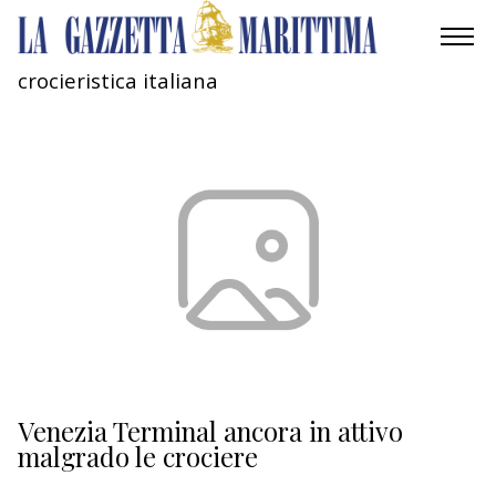
crocieristica italiana
AMBIENTE
MOBILITÀ
INDUSTRIA
RICERCA
ECONOMIA
TURISMO
CULTURA
Venezia Terminal ancora in attivo
malgrado le crociere
NAUTICA