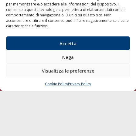
per memorizzare e/o accedere alle informazioni del dispositivo. Il
consenso a queste tecnologie ci permetterà di elaborare dati come il
LA GAZZETTA MARITTIMA
comportamento di navigazione o ID unici su questo sito. Non
acconsentire o ritirare il consenso può influire negativamente su alcune
Indirizzo:
Scali D'Azeglio, 20, 57123 Livorno
caratteristiche e funzioni.
Telefono:
0586 893358
Fax:
0586 892324
Accetta
Email:
redazione@gazzettamarittima.it
P.IVA:
00118570498
Nega
Società Editoriale Marittima a r.l. (Editore) - Autorizzazione
del Tribunale di Livorno n. 217 del 10 giugno 1968 - N°
iscrizione al ROC (Registro Operatori delle Comunicazioni)
Visualizza le preferenze
della Società Editoriale Marittima a r.l.: N° 1301 Iscrizione
della testata elettronica La Gazzetta Marittima al Tribunale
Cookie Policy
Privacy Policy
CHIAMA
SCRIVI
di Livorno del 15/09/2010.
LINK
Shipping
Porti/Interporti
Trasporti