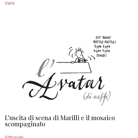
Varie
EDITORIALI
L’uscita di scena di Marilli e il mosaico
D
scompaginato
Ed
Editoriale