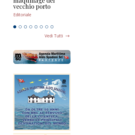
maquillage del
Marilli e il mosaico
gu
vecchio porto
scompaginato
Edi
Editoriale
Editoriale
Vedi Tutti