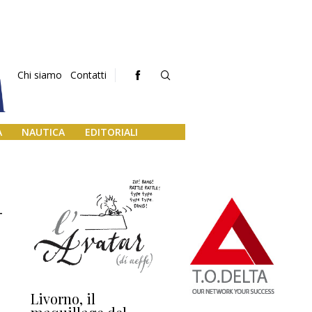
Chi siamo
Contatti
A
NAUTICA
EDITORIALI
-
Livorno, il
L’uscita di scena di
Da