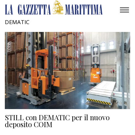
DEMATIC
AMBIENTE
MOBILITÀ
INDUSTRIA
RICERCA
ECONOMIA
TURISMO
CULTURA
STILL con DEMATIC per il nuovo
deposito COIM
NAUTICA