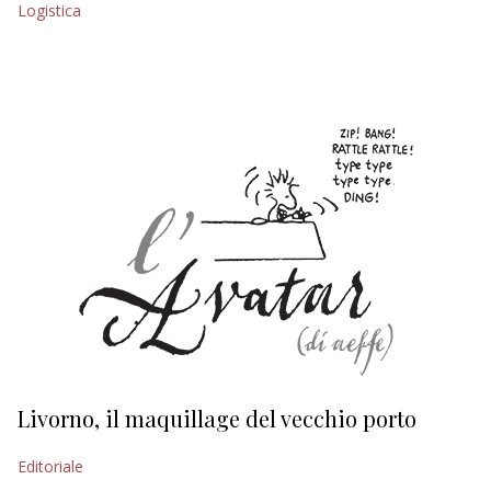
Logistica
EDITORIALI
Livorno, il maquillage del vecchio porto
L
s
Editoriale
Ed