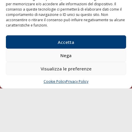
per memorizzare e/o accedere alle informazioni del dispositivo. Il
consenso a queste tecnologie ci permetterà di elaborare dati come il
LA GAZZETTA MARITTIMA
comportamento di navigazione o ID unici su questo sito. Non
acconsentire o ritirare il consenso può influire negativamente su alcune
Indirizzo:
Scali D'Azeglio, 20, 57123 Livorno
caratteristiche e funzioni.
Telefono:
0586 893358
Fax:
0586 892324
Accetta
Email:
redazione@gazzettamarittima.it
P.IVA:
00118570498
Nega
Società Editoriale Marittima a r.l. (Editore) - Autorizzazione
del Tribunale di Livorno n. 217 del 10 giugno 1968 - N°
iscrizione al ROC (Registro Operatori delle Comunicazioni)
Visualizza le preferenze
della Società Editoriale Marittima a r.l.: N° 1301 Iscrizione
della testata elettronica La Gazzetta Marittima al Tribunale
Cookie Policy
Privacy Policy
CHIAMA
SCRIVI
di Livorno del 15/09/2010.
LINK
Shipping
Porti/Interporti
Trasporti