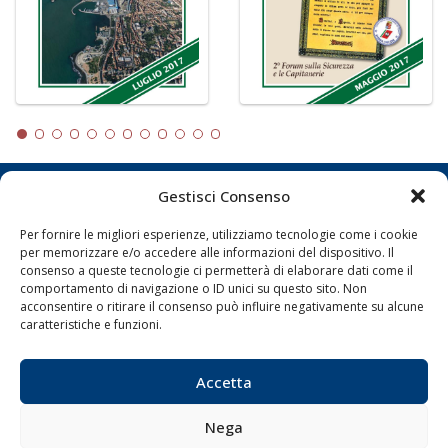
Gestisci Consenso
LA GAZZETTA MARITTIMA
Per fornire le migliori esperienze, utilizziamo tecnologie come i cookie
Indirizzo:
Scali D'Azeglio, 20, 57123 Livorno
per memorizzare e/o accedere alle informazioni del dispositivo. Il
consenso a queste tecnologie ci permetterà di elaborare dati come il
Telefono:
0586 893358
comportamento di navigazione o ID unici su questo sito. Non
Fax:
0586 892324
acconsentire o ritirare il consenso può influire negativamente su alcune
Email:
redazione@gazzettamarittima.it
caratteristiche e funzioni.
P.IVA:
00118570498
Società Editoriale Marittima a r.l. (Editore) - Autorizzazione
Accetta
del Tribunale di Livorno n. 217 del 10 giugno 1968 - N°
iscrizione al ROC (Registro Operatori delle Comunicazioni)
della Società Editoriale Marittima a r.l.: N° 1301 Iscrizione
Nega
della testata elettronica La Gazzetta Marittima al Tribunale