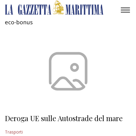
eco-bonus
AMBIENTE
MOBILITÀ
INDUSTRIA
RICERCA
ECONOMIA
TURISMO
CULTURA
Deroga UE sulle Autostrade del mare
NAUTICA
Trasporti