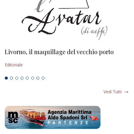
Livorno, il maquillage del vecchio porto
L
s
Editoriale
Ed
Vedi Tutti