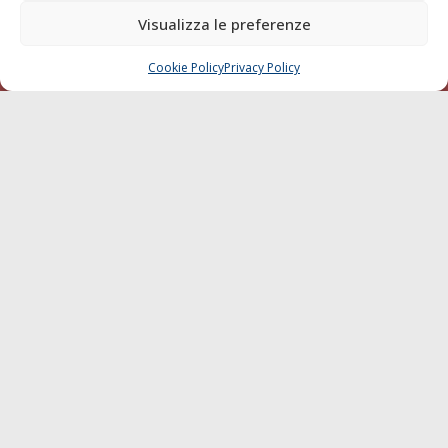
di Livorno del 15/09/2010.
Visualizza le preferenze
LINK
Cookie Policy
Privacy Policy
CHIAMA
SCRIVI
Shipping
Porti/Interporti
Trasporti
Varie
Sostenibilità
Compagnie di Navigazione
Blue economy
Diporto
Chi siamo
Contatti
SEGUI