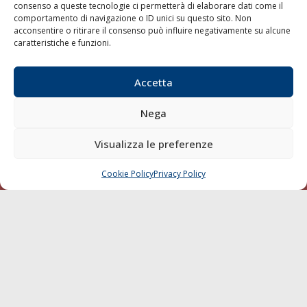
consenso a queste tecnologie ci permetterà di elaborare dati come il
LA GAZZETTA MARITTIMA
comportamento di navigazione o ID unici su questo sito. Non
acconsentire o ritirare il consenso può influire negativamente su alcune
Indirizzo:
Scali D'Azeglio, 20, 57123 Livorno
caratteristiche e funzioni.
Telefono:
0586 893358
Fax:
0586 892324
Accetta
Email:
redazione@gazzettamarittima.it
P.IVA:
00118570498
Nega
Società Editoriale Marittima a r.l. (Editore) - Autorizzazione
del Tribunale di Livorno n. 217 del 10 giugno 1968 - N°
Visualizza le preferenze
iscrizione al ROC (Registro Operatori delle Comunicazioni)
della Società Editoriale Marittima a r.l.: N° 1301 Iscrizione
della testata elettronica La Gazzetta Marittima al Tribunale
Cookie Policy
Privacy Policy
CHIAMA
SCRIVI
di Livorno del 15/09/2010.
LINK
Shipping
Porti/Interporti
Trasporti