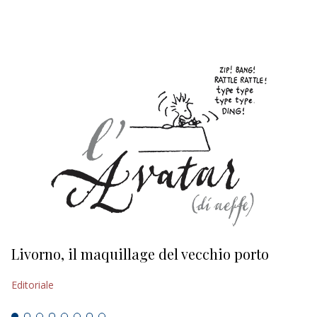
EDITORIALI
Livorno, il maquillage del vecchio porto
L
s
Editoriale
Ed