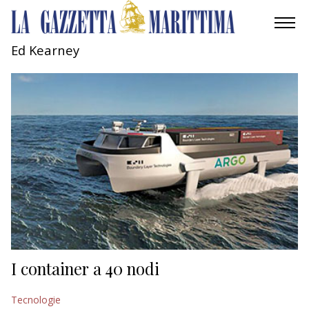
Ed Kearney
AMBIENTE
MOBILITÀ
INDUSTRIA
RICERCA
ECONOMIA
TURISMO
CULTURA
I container a 40 nodi
NAUTICA
Tecnologie