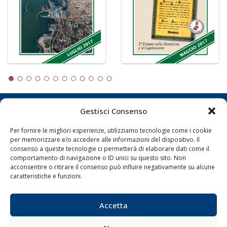
Gestisci Consenso
LA GAZZETTA MARITTIMA
Per fornire le migliori esperienze, utilizziamo tecnologie come i cookie
Indirizzo:
Scali D'Azeglio, 20, 57123 Livorno
per memorizzare e/o accedere alle informazioni del dispositivo. Il
Telefono:
0586 893358
consenso a queste tecnologie ci permetterà di elaborare dati come il
comportamento di navigazione o ID unici su questo sito. Non
Fax:
0586 892324
acconsentire o ritirare il consenso può influire negativamente su alcune
Email:
redazione@gazzettamarittima.it
caratteristiche e funzioni.
P.IVA:
00118570498
Società Editoriale Marittima a r.l. (Editore) - Autorizzazione
del Tribunale di Livorno n. 217 del 10 giugno 1968 - N°
Accetta
iscrizione al ROC (Registro Operatori delle Comunicazioni)
della Società Editoriale Marittima a r.l.: N° 1301 Iscrizione