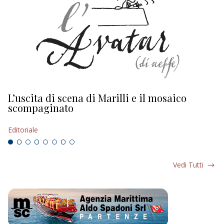
L’uscita di scena di Marilli e il mosaico
D
scompaginato
Ed
Editoriale
Vedi Tutti