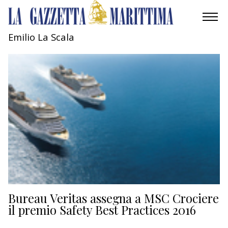
Emilio La Scala
AMBIENTE
MOBILITÀ
INDUSTRIA
RICERCA
ECONOMIA
TURISMO
CULTURA
Bureau Veritas assegna a MSC Crociere
il premio Safety Best Practices 2016
NAUTICA