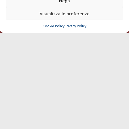
Nega
della testata elettronica La Gazzetta Marittima al Tribunale
di Livorno del 15/09/2010.
Visualizza le preferenze
LINK
Cookie Policy
Privacy Policy
CHIAMA
SCRIVI
Shipping
Porti/Interporti
Trasporti
Varie
Sostenibilità
Compagnie di Navigazione
Blue economy
Diporto
Chi siamo
Contatti
SEGUI