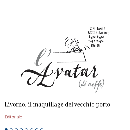
EDITORIALI
Livorno, il maquillage del vecchio porto
L
s
Editoriale
Ed