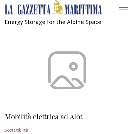
Energy Storage for the Alpine Space
AMBIENTE
MOBILITÀ
INDUSTRIA
RICERCA
ECONOMIA
TURISMO
CULTURA
Mobilità elettrica ad Alot
NAUTICA
Sostenibilità