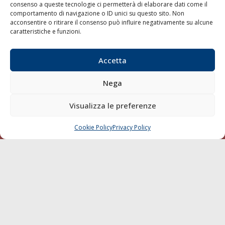
consenso a queste tecnologie ci permetterà di elaborare dati come il
LA GAZZETTA MARITTIMA
comportamento di navigazione o ID unici su questo sito. Non
acconsentire o ritirare il consenso può influire negativamente su alcune
Indirizzo:
Scali D'Azeglio, 20, 57123 Livorno
caratteristiche e funzioni.
Telefono:
0586 893358
Fax:
0586 892324
Accetta
Email:
redazione@gazzettamarittima.it
P.IVA:
00118570498
Nega
Società Editoriale Marittima a r.l. (Editore) - Autorizzazione
del Tribunale di Livorno n. 217 del 10 giugno 1968 - N°
Visualizza le preferenze
iscrizione al ROC (Registro Operatori delle Comunicazioni)
della Società Editoriale Marittima a r.l.: N° 1301 Iscrizione
della testata elettronica La Gazzetta Marittima al Tribunale
Cookie Policy
Privacy Policy
CHIAMA
SCRIVI
di Livorno del 15/09/2010.
LINK
Shipping
Porti/Interporti
Trasporti