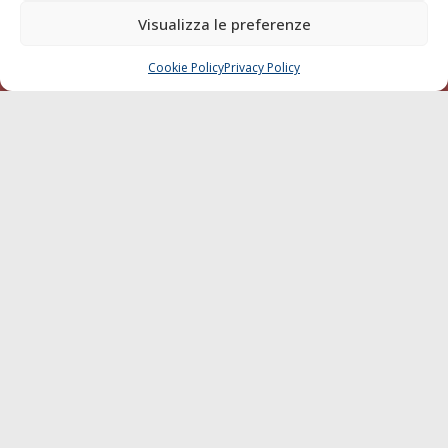
di Livorno del 15/09/2010.
Visualizza le preferenze
LINK
Cookie Policy
Privacy Policy
CHIAMA
SCRIVI
Shipping
Porti/Interporti
Trasporti
Varie
Sostenibilità
Compagnie di Navigazione
Blue economy
Diporto
Chi siamo
Contatti
SEGUI