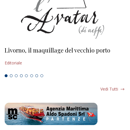
Livorno, il maquillage del vecchio porto
L
s
Editoriale
Ed
Vedi Tutti