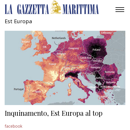
Est Europa
AMBIENTE
MOBILITÀ
INDUSTRIA
RICERCA
ECONOMIA
TURISMO
CULTURA
Inquinamento, Est Europa al top
NAUTICA
facebook