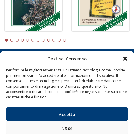
Gestisci Consenso
LA GAZZETTA MARITTIMA
Per fornire le migliori esperienze, utilizziamo tecnologie come i cookie
Indirizzo:
Scali D'Azeglio, 20, 57123 Livorno
per memorizzare e/o accedere alle informazioni del dispositivo. Il
consenso a queste tecnologie ci permetterà di elaborare dati come il
Telefono:
0586 893358
comportamento di navigazione o ID unici su questo sito. Non
Fax:
0586 892324
acconsentire o ritirare il consenso può influire negativamente su alcune
Email:
redazione@gazzettamarittima.it
caratteristiche e funzioni.
P.IVA:
00118570498
Società Editoriale Marittima a r.l. (Editore) - Autorizzazione
Accetta
del Tribunale di Livorno n. 217 del 10 giugno 1968 - N°
iscrizione al ROC (Registro Operatori delle Comunicazioni)
della Società Editoriale Marittima a r.l.: N° 1301 Iscrizione
Nega
della testata elettronica La Gazzetta Marittima al Tribunale