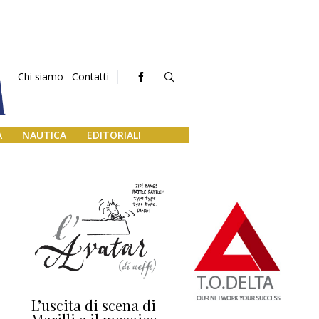
Chi siamo
Contatti
A
NAUTICA
EDITORIALI
L’uscita di scena di
Darsena a Europa,
Ho