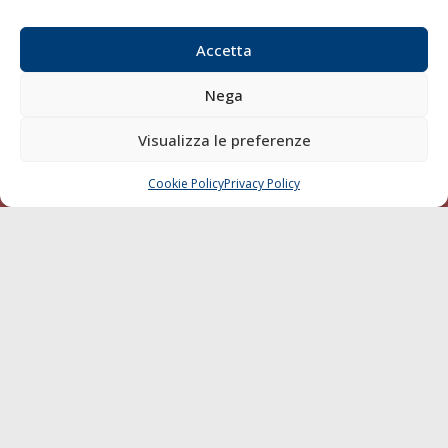
Email:
redazione@gazzettamarittima.it
P.IVA:
00118570498
Accetta
Società Editoriale Marittima a r.l. (Editore) - Autorizzazione
del Tribunale di Livorno n. 217 del 10 giugno 1968 - N°
Nega
iscrizione al ROC (Registro Operatori delle Comunicazioni)
della Società Editoriale Marittima a r.l.: N° 1301 Iscrizione
Visualizza le preferenze
della testata elettronica La Gazzetta Marittima al Tribunale
di Livorno del 15/09/2010.
Cookie Policy
Privacy Policy
CHIAMA
SCRIVI
LINK
Shipping
Porti/Interporti
Trasporti
Varie
Sostenibilità
Compagnie di Navigazione
Blue economy