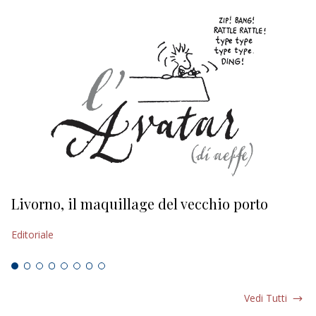
Livorno, il maquillage del vecchio porto
L
s
Editoriale
Ed
Vedi Tutti