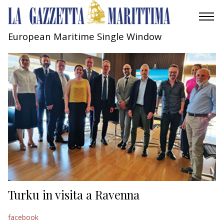
European Maritime Single Window
AMBIENTE
MOBILITÀ
INDUSTRIA
RICERCA
ECONOMIA
TURISMO
CULTURA
Turku in visita a Ravenna
NAUTICA
facebook