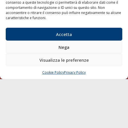
consenso a queste tecnologie ci permetterà di elaborare dati come il
LA GAZZETTA MARITTIMA
comportamento di navigazione o ID unici su questo sito. Non
acconsentire o ritirare il consenso può influire negativamente su alcune
Indirizzo:
Scali D'Azeglio, 20, 57123 Livorno
caratteristiche e funzioni.
Telefono:
0586 893358
Fax:
0586 892324
Accetta
Email:
redazione@gazzettamarittima.it
P.IVA:
00118570498
Nega
Società Editoriale Marittima a r.l. (Editore) - Autorizzazione
del Tribunale di Livorno n. 217 del 10 giugno 1968 - N°
Visualizza le preferenze
iscrizione al ROC (Registro Operatori delle Comunicazioni)
della Società Editoriale Marittima a r.l.: N° 1301 Iscrizione
della testata elettronica La Gazzetta Marittima al Tribunale
Cookie Policy
Privacy Policy
CHIAMA
SCRIVI
di Livorno del 15/09/2010.
LINK
Shipping
Porti/Interporti
Trasporti