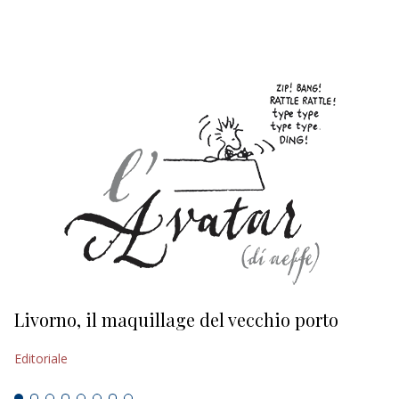
EDITORIALI
Livorno, il maquillage del vecchio porto
L
s
Editoriale
Ed