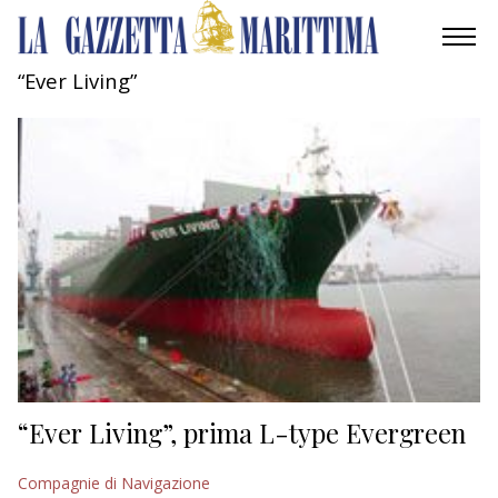
“Ever Living”
AMBIENTE
MOBILITÀ
INDUSTRIA
RICERCA
ECONOMIA
TURISMO
CULTURA
“Ever Living”, prima L-type Evergreen
NAUTICA
Compagnie di Navigazione