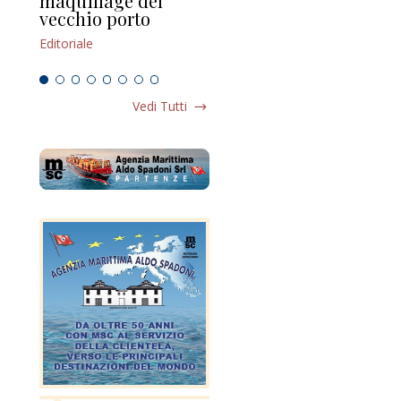
maquillage del
Marilli e il mosaico
gu
vecchio porto
scompaginato
Edi
Editoriale
Editoriale
Vedi Tutti