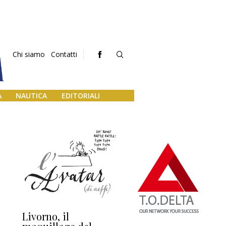
Chi siamo
Contatti
A
NAUTICA
EDITORIALI
Livorno, il
L’uscita di scena di
Da