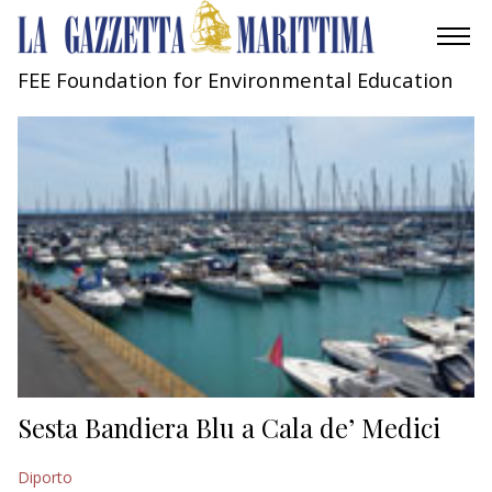
FEE Foundation for Environmental Education
AMBIENTE
MOBILITÀ
INDUSTRIA
RICERCA
ECONOMIA
TURISMO
CULTURA
Sesta Bandiera Blu a Cala de’ Medici
NAUTICA
Diporto