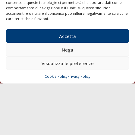
consenso a queste tecnologie ci permetterà di elaborare dati come il
LA GAZZETTA MARITTIMA
comportamento di navigazione o ID unici su questo sito. Non
acconsentire o ritirare il consenso può influire negativamente su alcune
Indirizzo:
Scali D'Azeglio, 20, 57123 Livorno
caratteristiche e funzioni.
Telefono:
0586 893358
Fax:
0586 892324
Accetta
Email:
redazione@gazzettamarittima.it
P.IVA:
00118570498
Nega
Società Editoriale Marittima a r.l. (Editore) - Autorizzazione
del Tribunale di Livorno n. 217 del 10 giugno 1968 - N°
Visualizza le preferenze
iscrizione al ROC (Registro Operatori delle Comunicazioni)
della Società Editoriale Marittima a r.l.: N° 1301 Iscrizione
della testata elettronica La Gazzetta Marittima al Tribunale
Cookie Policy
Privacy Policy
CHIAMA
SCRIVI
di Livorno del 15/09/2010.
LINK
Shipping
Porti/Interporti
Trasporti