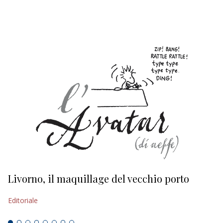
EDITORIALI
Livorno, il maquillage del vecchio porto
L
s
Editoriale
Ed