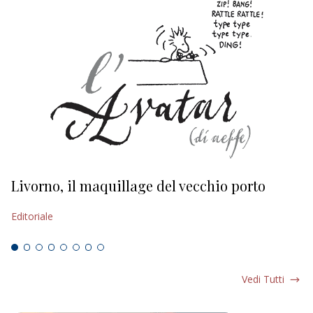
Livorno, il maquillage del vecchio porto
L
s
Editoriale
Ed
Vedi Tutti