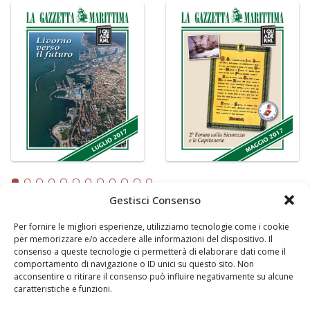
Gestisci Consenso
Per fornire le migliori esperienze, utilizziamo tecnologie come i cookie
LA GAZZETTA MARITTIMA
per memorizzare e/o accedere alle informazioni del dispositivo. Il
consenso a queste tecnologie ci permetterà di elaborare dati come il
Indirizzo:
Scali D'Azeglio, 20, 57123 Livorno
comportamento di navigazione o ID unici su questo sito. Non
Telefono:
0586 893358
acconsentire o ritirare il consenso può influire negativamente su alcune
caratteristiche e funzioni.
Fax:
0586 892324
Email:
redazione@gazzettamarittima.it