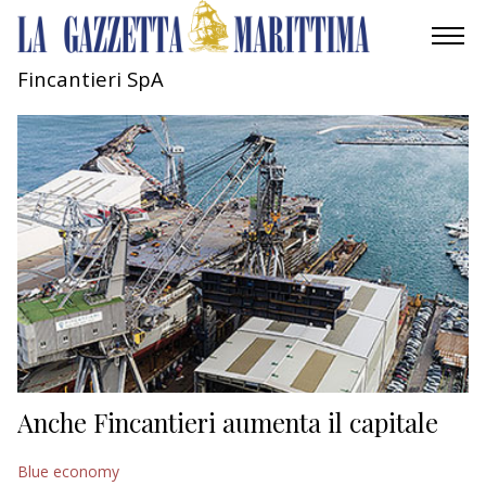
Fincantieri SpA
AMBIENTE
MOBILITÀ
INDUSTRIA
RICERCA
ECONOMIA
TURISMO
CULTURA
Anche Fincantieri aumenta il capitale
NAUTICA
Blue economy