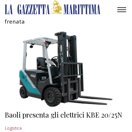
frenata
AMBIENTE
MOBILITÀ
INDUSTRIA
RICERCA
ECONOMIA
TURISMO
CULTURA
Baoli presenta gli elettrici KBE 20/25N
NAUTICA
Logistica