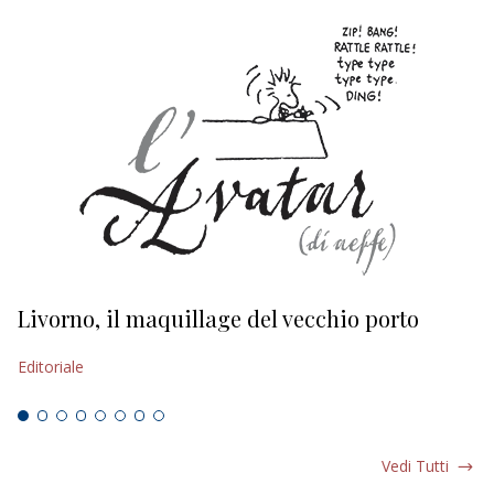
Livorno, il maquillage del vecchio porto
L
s
Editoriale
Ed
Vedi Tutti