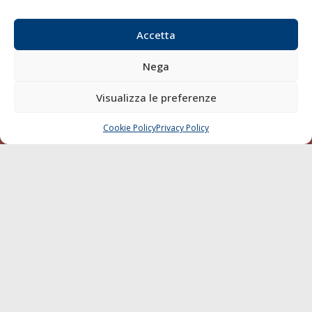
Email:
redazione@gazzettamarittima.it
P.IVA:
00118570498
Accetta
Società Editoriale Marittima a r.l. (Editore) - Autorizzazione
del Tribunale di Livorno n. 217 del 10 giugno 1968 - N°
Nega
iscrizione al ROC (Registro Operatori delle Comunicazioni)
della Società Editoriale Marittima a r.l.: N° 1301 Iscrizione
Visualizza le preferenze
della testata elettronica La Gazzetta Marittima al Tribunale
di Livorno del 15/09/2010.
Cookie Policy
Privacy Policy
CHIAMA
SCRIVI
LINK
Shipping
Porti/Interporti
Trasporti
Varie
Sostenibilità
Compagnie di Navigazione
Blue economy