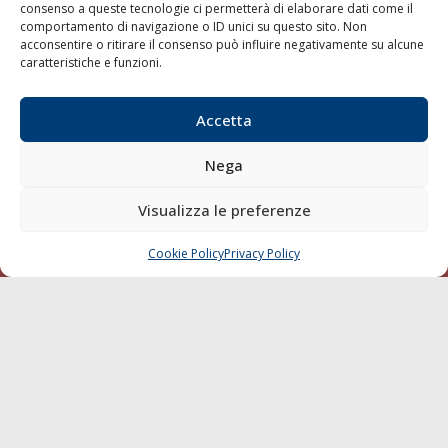
consenso a queste tecnologie ci permetterà di elaborare dati come il
LA GAZZETTA MARITTIMA
comportamento di navigazione o ID unici su questo sito. Non
acconsentire o ritirare il consenso può influire negativamente su alcune
Indirizzo:
Scali D'Azeglio, 20, 57123 Livorno
caratteristiche e funzioni.
Telefono:
0586 893358
Fax:
0586 892324
Accetta
Email:
redazione@gazzettamarittima.it
P.IVA:
00118570498
Nega
Società Editoriale Marittima a r.l. (Editore) - Autorizzazione
del Tribunale di Livorno n. 217 del 10 giugno 1968 - N°
Visualizza le preferenze
iscrizione al ROC (Registro Operatori delle Comunicazioni)
della Società Editoriale Marittima a r.l.: N° 1301 Iscrizione
della testata elettronica La Gazzetta Marittima al Tribunale
Cookie Policy
Privacy Policy
CHIAMA
SCRIVI
di Livorno del 15/09/2010.
LINK
Shipping
Porti/Interporti
Trasporti