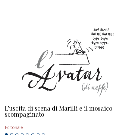
EDITORIALI
L’uscita di scena di Marilli e il mosaico
D
scompaginato
Ed
Editoriale