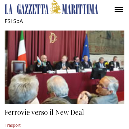
FSI SpA
AMBIENTE
MOBILITÀ
INDUSTRIA
RICERCA
ECONOMIA
TURISMO
CULTURA
Ferrovie verso il New Deal
NAUTICA
Trasporti