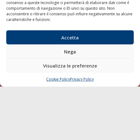
consenso a queste tecnologie ci permetterà di elaborare dati come il
LA GAZZETTA MARITTIMA
comportamento di navigazione o ID unici su questo sito. Non
acconsentire o ritirare il consenso può influire negativamente su alcune
Indirizzo:
Scali D'Azeglio, 20, 57123 Livorno
caratteristiche e funzioni.
Telefono:
0586 893358
Fax:
0586 892324
Accetta
Email:
redazione@gazzettamarittima.it
P.IVA:
00118570498
Nega
Società Editoriale Marittima a r.l. (Editore) - Autorizzazione
del Tribunale di Livorno n. 217 del 10 giugno 1968 - N°
Visualizza le preferenze
iscrizione al ROC (Registro Operatori delle Comunicazioni)
della Società Editoriale Marittima a r.l.: N° 1301 Iscrizione
della testata elettronica La Gazzetta Marittima al Tribunale
Cookie Policy
Privacy Policy
CHIAMA
SCRIVI
di Livorno del 15/09/2010.
LINK
Shipping
Porti/Interporti
Trasporti