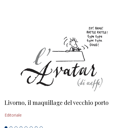
EDITORIALI
Livorno, il maquillage del vecchio porto
L
s
Editoriale
Ed