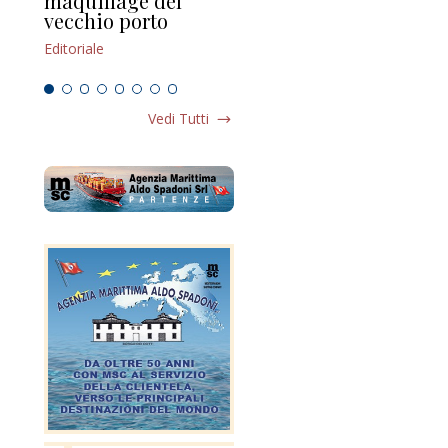
maquillage del
Marilli e il mosaico
gu
vecchio porto
scompaginato
Edi
Editoriale
Editoriale
Vedi Tutti