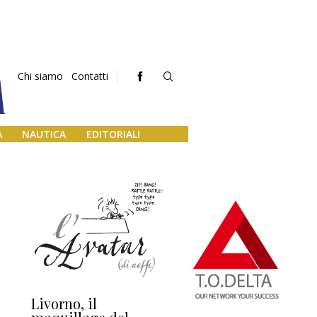
Chi siamo
Contatti
A
NAUTICA
EDITORIALI
Livorno, il
L’uscita di scena di
Da