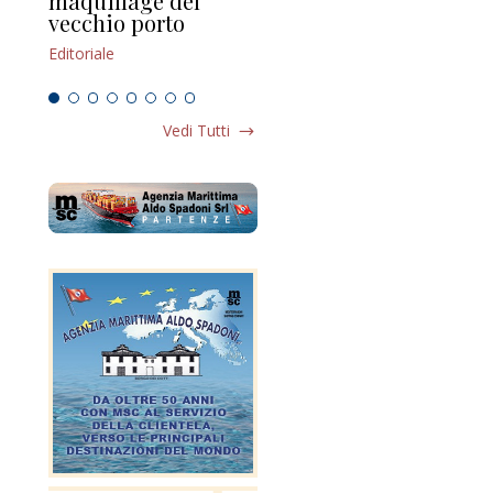
maquillage del
Marilli e il mosaico
gu
vecchio porto
scompaginato
Edi
Editoriale
Editoriale
Vedi Tutti