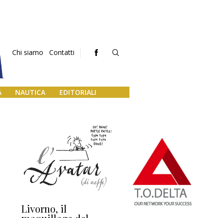
Chi siamo
Contatti
A
NAUTICA
EDITORIALI
Livorno, il
L’uscita di scena di
Da