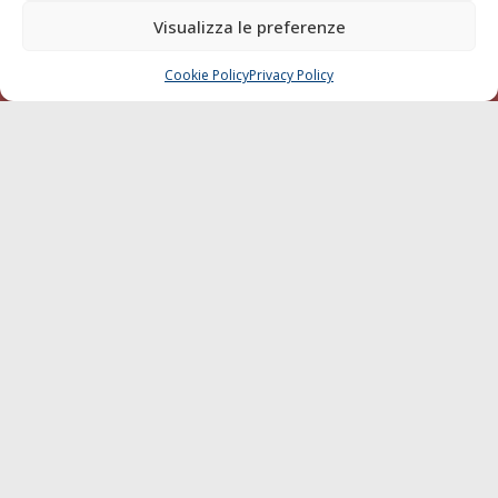
di Livorno del 15/09/2010.
Visualizza le preferenze
LINK
Cookie Policy
Privacy Policy
CHIAMA
SCRIVI
Shipping
Porti/Interporti
Trasporti
Varie
Sostenibilità
Compagnie di Navigazione
Blue economy
Diporto
Chi siamo
Contatti
SEGUI