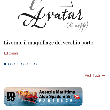
Livorno, il maquillage del vecchio porto
L
s
Editoriale
Ed
Vedi Tutti