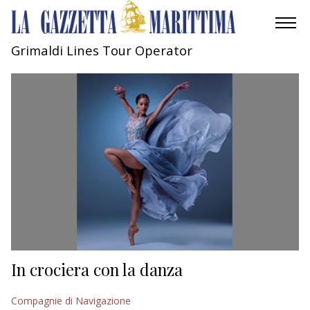
Grimaldi Lines Tour Operator
AMBIENTE
MOBILITÀ
INDUSTRIA
RICERCA
ECONOMIA
TURISMO
CULTURA
In crociera con la danza
NAUTICA
Compagnie di Navigazione