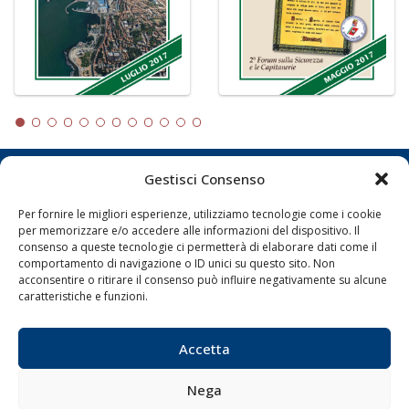
Gestisci Consenso
LA GAZZETTA MARITTIMA
Per fornire le migliori esperienze, utilizziamo tecnologie come i cookie
Indirizzo:
Scali D'Azeglio, 20, 57123 Livorno
per memorizzare e/o accedere alle informazioni del dispositivo. Il
consenso a queste tecnologie ci permetterà di elaborare dati come il
Telefono:
0586 893358
comportamento di navigazione o ID unici su questo sito. Non
Fax:
0586 892324
acconsentire o ritirare il consenso può influire negativamente su alcune
Email:
redazione@gazzettamarittima.it
caratteristiche e funzioni.
P.IVA:
00118570498
Società Editoriale Marittima a r.l. (Editore) - Autorizzazione
Accetta
del Tribunale di Livorno n. 217 del 10 giugno 1968 - N°
iscrizione al ROC (Registro Operatori delle Comunicazioni)
della Società Editoriale Marittima a r.l.: N° 1301 Iscrizione
Nega
della testata elettronica La Gazzetta Marittima al Tribunale