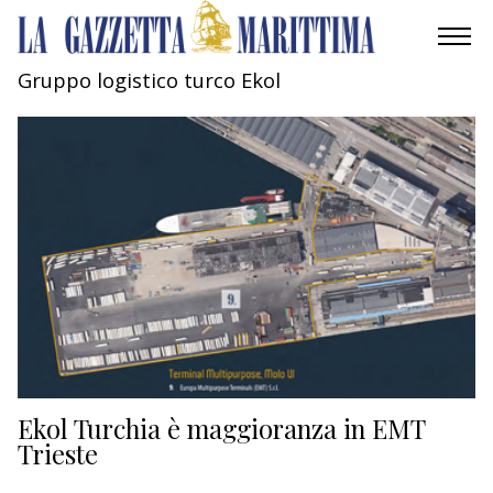
Gruppo logistico turco Ekol
AMBIENTE
MOBILITÀ
INDUSTRIA
RICERCA
ECONOMIA
TURISMO
CULTURA
Ekol Turchia è maggioranza in EMT
Trieste
NAUTICA