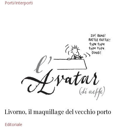
Porti/Interporti
EDITORIALI
Livorno, il maquillage del vecchio porto
L
s
Editoriale
Ed