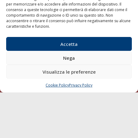
per memorizzare e/o accedere alle informazioni del dispositivo. Il
consenso a queste tecnologie ci permetterà di elaborare dati come il
LA GAZZETTA MARITTIMA
comportamento di navigazione o ID unici su questo sito. Non
acconsentire o ritirare il consenso può influire negativamente su alcune
Indirizzo:
Scali D'Azeglio, 20, 57123 Livorno
caratteristiche e funzioni.
Telefono:
0586 893358
Fax:
0586 892324
Accetta
Email:
redazione@gazzettamarittima.it
P.IVA:
00118570498
Nega
Società Editoriale Marittima a r.l. (Editore) - Autorizzazione
del Tribunale di Livorno n. 217 del 10 giugno 1968 - N°
iscrizione al ROC (Registro Operatori delle Comunicazioni)
Visualizza le preferenze
della Società Editoriale Marittima a r.l.: N° 1301 Iscrizione
della testata elettronica La Gazzetta Marittima al Tribunale
Cookie Policy
Privacy Policy
CHIAMA
SCRIVI
di Livorno del 15/09/2010.
LINK
Shipping
Porti/Interporti
Trasporti