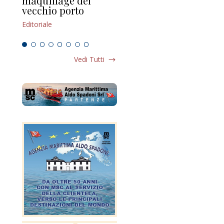
maquillage del
Marilli e il mosaico
gu
vecchio porto
scompaginato
Edi
Editoriale
Editoriale
Vedi Tutti