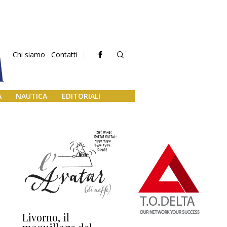
Chi siamo
Contatti
A
NAUTICA
EDITORIALI
Livorno, il
L’uscita di scena di
Da