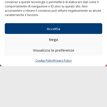
consenso a queste tecnologie ci permetterà di elaborare dati come il
LA GAZZETTA MARITTIMA
comportamento di navigazione o ID unici su questo sito. Non
acconsentire o ritirare il consenso può influire negativamente su alcune
Indirizzo:
Scali D'Azeglio, 20, 57123 Livorno
caratteristiche e funzioni.
Telefono:
0586 893358
Fax:
0586 892324
Accetta
Email:
redazione@gazzettamarittima.it
P.IVA:
00118570498
Nega
Società Editoriale Marittima a r.l. (Editore) - Autorizzazione
del Tribunale di Livorno n. 217 del 10 giugno 1968 - N°
Visualizza le preferenze
iscrizione al ROC (Registro Operatori delle Comunicazioni)
della Società Editoriale Marittima a r.l.: N° 1301 Iscrizione
della testata elettronica La Gazzetta Marittima al Tribunale
Cookie Policy
Privacy Policy
CHIAMA
SCRIVI
di Livorno del 15/09/2010.
LINK
Shipping
Porti/Interporti
Trasporti