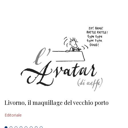
EDITORIALI
Livorno, il maquillage del vecchio porto
L
s
Editoriale
Ed