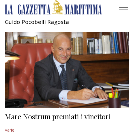
Guido Pocobelli Ragosta
AMBIENTE
MOBILITÀ
INDUSTRIA
RICERCA
ECONOMIA
TURISMO
CULTURA
Mare Nostrum premiati i vincitori
NAUTICA
Varie